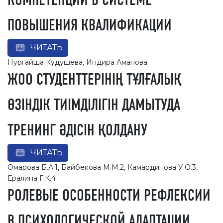
КОМПЕТЕНЦИЙ В СИСТЕМЕ
ПОВЫШЕНИЯ КВАЛИФИКАЦИИ
ЧИТАТЬ
Нургайша Кудушева, Индира Аманова
ЖОО СТУДЕНТТЕРІНІҢ ТҰЛҒАЛЫҚ
ӨЗІНДІК ТИІМДІЛІГІН ДАМЫТУДА
ТРЕНИНГ ӘДІСІН ҚОЛДАНУ
ЧИТАТЬ
Омарова Б.А.1, Байбекова М.М.2, Камардинова У.О.3,
Ералина Г.К.4
РОЛЕВЫЕ ОСОБЕННОСТИ РЕФЛЕКСИИ
В ПСИХОЛОГИЧЕСКОЙ АДАПТАЦИИ