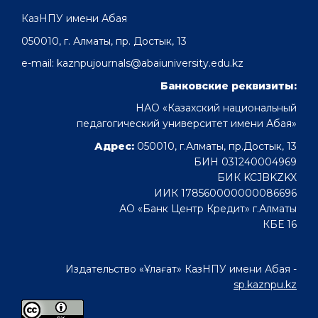
КазНПУ имени Абая
050010, г. Алматы, пр. Достык, 13
e-mail: kaznpujournals@abaiuniversity.edu.kz
Банковские реквизиты:
НАО «Казахский национальный
педагогический университет имени Абая»
Адрес:
050010, г.Алматы, пр.Достык, 13
БИН 031240004969
БИК KCJBKZKX
ИИК 178560000000086696
АО «Банк Центр Кредит» г.Алматы
КБЕ 16
Издательство «Ұлағат» КазНПУ имени Абая -
sp.kaznpu.kz