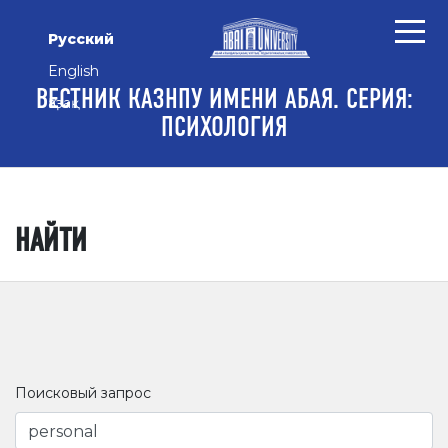
Перейти к основному контенту
Перейти к главному меню навигации
Перейти к нижнему колонтитулу сайта
Русский
English
ВЕСТНИК КАЗНПУ ИМЕНИ АБАЯ. СЕРИЯ:
Қазақ
ПСИХОЛОГИЯ
НАЙТИ
Поисковый запрос