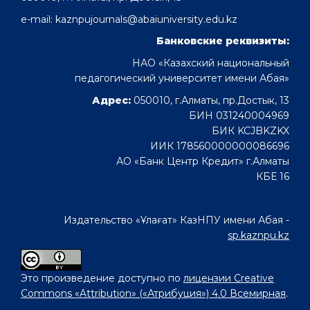
e-mail: kaznpujournals@abaiuniversity.edu.kz
Банковские реквизиты:
НАО «Казахский национальный
педагогический университет имени Абая»
Адрес:
050010, г.Алматы, пр.Достык, 13
БИН 031240004969
БИК KCJBKZKX
ИИК 178560000000086696
АО «Банк Центр Кредит» г.Алматы
КБЕ 16
Издательство «Ұлағат» КазНПУ имени Абая -
sp.kaznpu.kz
Это произведение доступно по
лицензии Creative
Commons «Attribution» («Атрибуция») 4.0 Всемирная
.