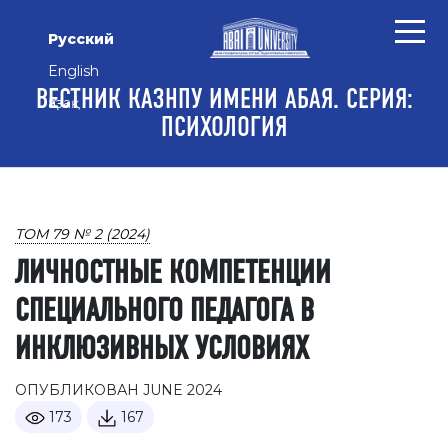
Перейти к основному контенту
Перейти к главному меню навигации
Перейти к нижнему колонтитулу сайта
Русский
English
ВЕСТНИК КАЗНПУ ИМЕНИ АБАЯ. СЕРИЯ:
Қазақ
ПСИХОЛОГИЯ
ТОМ 79 № 2 (2024)
ЛИЧНОСТНЫЕ КОМПЕТЕНЦИИ
СПЕЦИАЛЬНОГО ПЕДАГОГА В
ИНКЛЮЗИВНЫХ УСЛОВИЯХ
ОПУБЛИКОВАН JUNE 2024
173
167