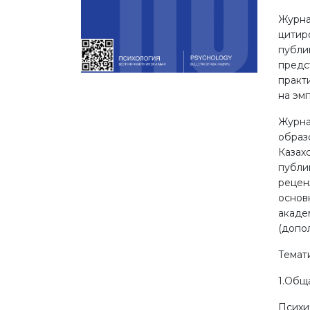
Журна
цитир
публи
предс
практ
на эм
Журна
образ
Казах
публи
рецен
основ
акаде
(допол
Темат
1.Общ
Психи