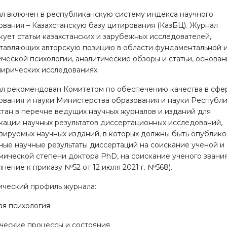
л включен в республиканскую систему индекса научного
ования – Казахстанскую базу цитирования (КазБЦ). Журнал
кует статьи казахстанских и зарубежных исследователей,
тавляющих авторскую позицию в области фундаментальной 
ической психологии, аналитические обзоры и статьи, основа
пирических исследованиях.
л рекомендован Комитетом по обеспечению качества в сфе
ования и науки Министерства образования и науки Республ
стан в перечне ведущих научных журналов и изданий для
кации научных результатов диссертационных исследований,
зируемых научных изданий, в которых должны быть опублик
ные научные результаты диссертаций на соискание ученой и
мической степени доктора PhD, на соискание ученого звани
нение к приказу №52 от 12 июля 2021 г. №568).
ический профиль журнала:
ая психология
ческие процессы и состояния