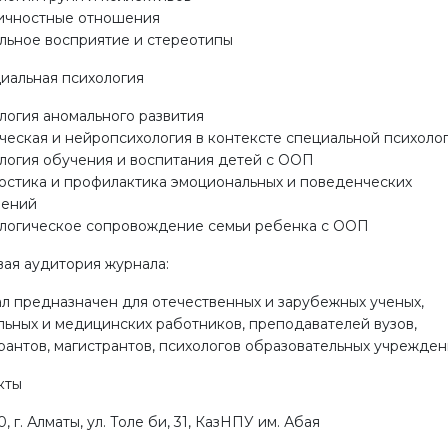
чностные отношения
льное восприятие и стереотипы
циальная психология
логия аномального развития
ческая и нейропсихология в контексте специальной психоло
логия обучения и воспитания детей с ООП
остика и профилактика эмоциональных и поведенческих
шений
логическое сопровождение семьи ребенка с ООП
ая аудитория журнала:
л предназначен для отечественных и зарубежных ученых,
льных и медицинских работников, преподавателей вузов,
рантов, магистрантов, психологов образовательных учрежден
кты
, г. Алматы, ул. Толе би, 31, КазНПУ им. Абая