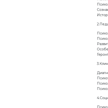
Психо
Созна
Истор
2.Пед
Психо
Психо
Разви
Особе
Герон
3.Кли
Диагн
Психо
Психо
Психо
4.Соц
Психо