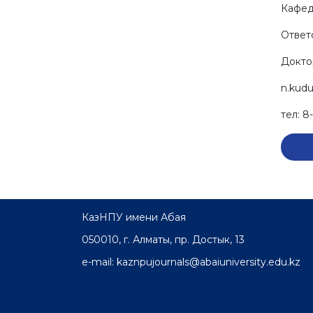
Кафед
Ответ
Докто
n.kudu
тел: 8
КазНПУ имени Абая
050010, г. Алматы, пр. Достык, 13
e-mail: kaznpujournals@abaiuniversity.edu.kz