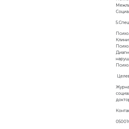
Межли
Социа
5.Спе
Психо
Клини
Психо
Диагн
нару
Психо
Целев
Журна
социа
докто
Конта
050010