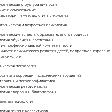
логическая структура личности
ние и самосознание
ия, теория и методология психологии
агогическая и возрастная психология
логические аспекты образовательного процесса
логия обучения и воспитания
тие профессиональной компетентности
нности психического развития детей, подростков, взрослых
топсихология
ническая психология
остика и коррекция психических нарушений
терапия и психопрофилактика
логическая реабилитация
логия здоровья и благополучия
иальная психология
логия групп и коллективов