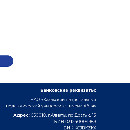
Банковские реквизиты:
НАО «Казахский национальный
педагогический университет имени Абая»
Адрес:
050010, г.Алматы, пр.Достык, 13
БИН 031240004969
БИК KCJBKZKX