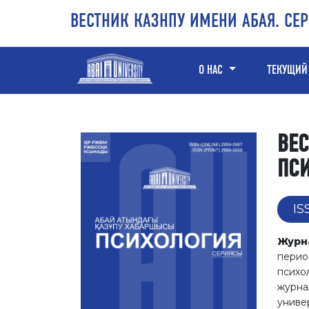
Перейти к основному контенту
Перейти к главному меню навигации
Перейти к нижнему колонтитулу сайта
ВЕСТНИК КАЗНПУ ИМЕНИ АБАЯ. СЕ
О НАС
ТЕКУЩИЙ
ВЕС
ПС
IS
Журна
перио
психо
журна
униве