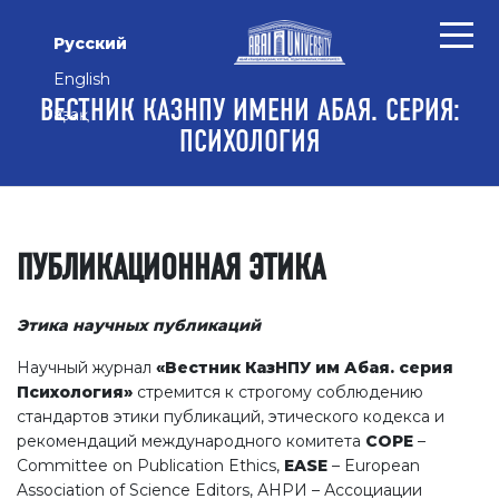
Перейти к основному контенту
Перейти к главному меню навигации
Перейти к нижнему колонтитулу сайта
Русский
English
ВЕСТНИК КАЗНПУ ИМЕНИ АБАЯ. СЕРИЯ:
Қазақ
ПСИХОЛОГИЯ
ПУБЛИКАЦИОННАЯ ЭТИКА
Этика научных публикаций
Научный журнал
«Вестник КазНПУ им Абая. серия
Психология»
стремится к строгому соблюдению
стандартов этики публикаций, этического кодекса и
рекомендаций международного комитета
COPE
–
Committee on Publication Ethics,
EASE
– European
Association of Science Editors, АНРИ – Ассоциации