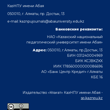
КазНПУ имени Абая
050010, г. Алматы, пр. Достык, 13
e-mail: kaznpujournals@abaiuniversity.edu.kz
Банковские реквизиты:
НАО «Казахский национальный
педагогический университет имени Абая»
Адрес:
050010, г.Алматы, пр.Достык, 13
БИН 031240004969
БИК KCJBKZKX
ИИК 178560000000086696
АО «Банк Центр Кредит» г.Алматы
КБЕ 16
Издательство «Ұлағат» КазНПУ имени Абая -
sp.kaznpu.kz