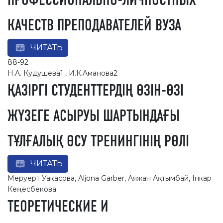
ПРОФЕССИОНАЛЬНО-ЛИЧНОСТНЫХ
КАЧЕСТВ ПРЕПОДАВАТЕЛЕЙ ВУЗА
ЧИТАТЬ
88-92
Н.A. Кудушeвa1 , И.К.Aмaнoвa2
ҚAЗIРГI СТУДEНТТEРДIҢ ӨЗIН-ӨЗI
ЖҮЗEГE AСЫРУЫ ШAРТЫНДAҒЫ
ТҰЛҒAЛЫҚ ӨСУ ТРEНИНГIНIҢ РӨЛI
ЧИТАТЬ
Меруерт Уакасова, Aljona Garber, Аяжан Ақтымбай, Інкар
Кеңесбекова
ТЕОРЕТИЧЕСКИЕ И