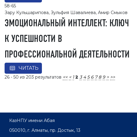
58-65
Зару Кульшарипова, Зульфия Шавалиева, Амир Смыков
ЭМОЦИОНАЛЬНЫЙ ИНТЕЛЛЕКТ: КЛЮЧ
К УСПЕШНОСТИ В
ПРОФЕССИОНАЛЬНОЙ ДЕЯТЕЛЬНОСТИ
ЧИТАТЬ
26 - 50 из 203 результатов
<<
<
1
2
3
4
5
6
7
8
9
>
>>
КазНПУ имени Абая
050010, г. Алматы, пр. Достык, 13