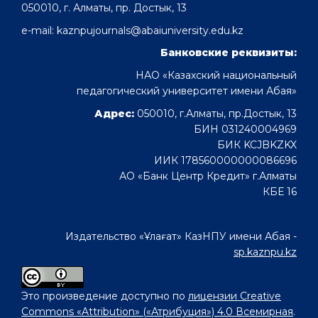
050010, г. Алматы, пр. Достык, 13
e-mail: kaznpujournals@abaiuniversity.edu.kz
Банковские реквизиты:
НАО «Казахский национальный
педагогический университет имени Абая»
Адрес:
050010, г.Алматы, пр.Достык, 13
БИН 031240004969
БИК KCJBKZKX
ИИК 178560000000086696
АО «Банк Центр Кредит» г.Алматы
КБЕ 16
Издательство «Ұлағат» КазНПУ имени Абая -
sp.kaznpu.kz
Это произведение доступно по
лицензии Creative
Commons «Attribution» («Атрибуция») 4.0 Всемирная
.