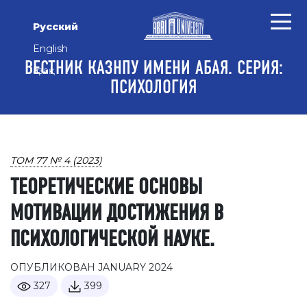
Перейти к основному контенту
Перейти к главному меню навигации
Перейти к нижнему колонтитулу сайта
Русский
English
ВЕСТНИК КАЗНПУ ИМЕНИ АБАЯ. СЕРИЯ:
Қазақ
ПСИХОЛОГИЯ
ТОМ 77 № 4 (2023)
ТЕОРЕТИЧЕСКИЕ ОСНОВЫ
МОТИВАЦИИ ДОСТИЖЕНИЯ В
ПСИХОЛОГИЧЕСКОЙ НАУКЕ.
ОПУБЛИКОВАН JANUARY 2024
327
399