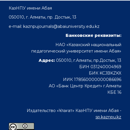
КазНПУ имени Абая
050010, г. Алматы, пр. Достык, 13
e-mail: kaznpujournals@abaiuniversity.edu.kz
Банковские реквизиты:
НАО «Казахский национальный
педагогический университет имени Абая»
Адрес:
050010, г.Алматы, пр.Достык, 13
БИН 031240004969
БИК KCJBKZKX
ИИК 178560000000086696
АО «Банк Центр Кредит» г.Алматы
КБЕ 16
Издательство «Ұлағат» КазНПУ имени Абая -
sp.kaznpu.kz