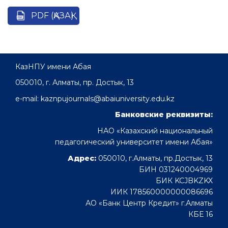
PDF (ҚАЗАҚ)
КазНПУ имени Абая
050010, г. Алматы, пр. Достык, 13
e-mail: kaznpujournals@abaiuniversity.edu.kz
Банковские реквизиты:
НАО «Казахский национальный
педагогический университет имени Абая»
Адрес:
050010, г.Алматы, пр.Достык, 13
БИН 031240004969
БИК KCJBKZKX
ИИК 178560000000086696
АО «Банк Центр Кредит» г.Алматы
КБЕ 16