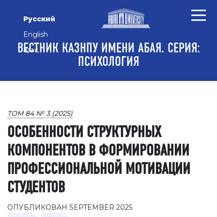
Перейти к основному контенту
Перейти к главному меню навигации
Перейти к нижнему колонтитулу сайта
Русский
English
ВЕСТНИК КАЗНПУ ИМЕНИ АБАЯ. СЕРИЯ:
Қазақ
ПСИХОЛОГИЯ
ТОМ 84 № 3 (2025)
ОСОБЕННОСТИ СТРУКТУРНЫХ
КОМПОНЕНТОВ В ФОРМИРОВАНИИ
ПРОФЕССИОНАЛЬНОЙ МОТИВАЦИИ
СТУДЕНТОВ
ОПУБЛИКОВАН SEPTEMBER 2025