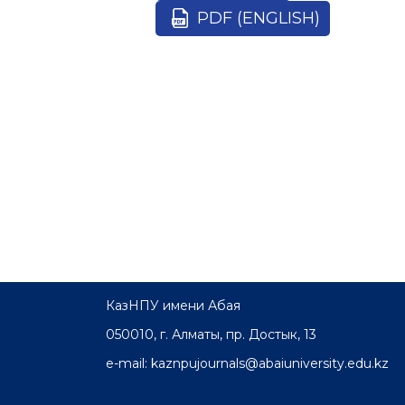
PDF (ENGLISH)
КазНПУ имени Абая
050010, г. Алматы, пр. Достык, 13
e-mail: kaznpujournals@abaiuniversity.edu.kz