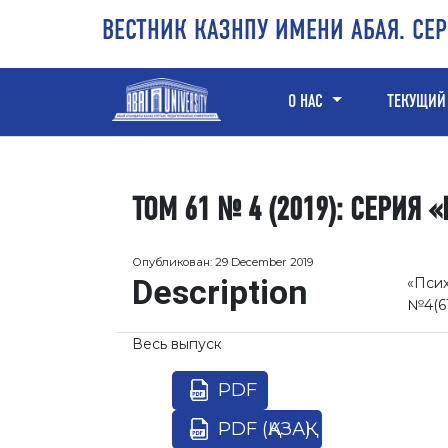
Перейти к основному контенту
Перейти к главному меню навигации
Перейти к нижнему колонтитулу сайта
ВЕСТНИК КАЗНПУ ИМЕНИ АБАЯ. СЕ
О НАС
ТЕКУЩИЙ
ТОМ 61 № 4 (2019): СЕРИЯ 
Опубликован:
29 December 2019
Description
«Псих
№4(61
Весь выпуск
PDF
PDF (ҚАЗАҚ)