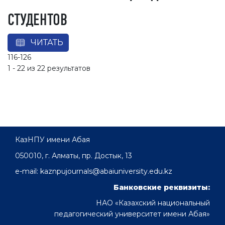
СТУДЕНТОВ
ЧИТАТЬ
116-126
1 - 22 из 22 результатов
КазНПУ имени Абая
050010, г. Алматы, пр. Достык, 13
e-mail: kaznpujournals@abaiuniversity.edu.kz
Банковские реквизиты:
НАО «Казахский национальный
педагогический университет имени Абая»