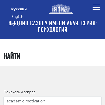
Перейти к основному контенту
Перейти к главному меню навигации
Перейти к нижнему колонтитулу сайта
Русский
English
ВЕСТНИК КАЗНПУ ИМЕНИ АБАЯ. СЕРИЯ:
Қазақ
ПСИХОЛОГИЯ
НАЙТИ
Поисковый запрос