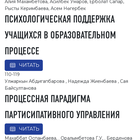
Алия Махамбетова, Асилбек Умаров, Ерболат Сапар,
Рысты Керимбаева, Асем Нөгербек
ПСИХОЛОГИЧЕСКАЯ ПОДДЕРЖКА
УЧАЩИХСЯ В ОБРАЗОВАТЕЛЬНОМ
ПРОЦЕССЕ
ЧИТАТЬ
110-119
Улжаркын Абдигапбарова , Надежда Жиенбаева , Сая
Байсултанова
ПРОЦЕССНАЯ ПАРАДИГМА
ПАРТИСИПАТИВНОГО УПРАВЛЕНИЯ
ЧИТАТЬ
Махаббат Оспанбаева, . Оралымбетова Г.У, . Берденова