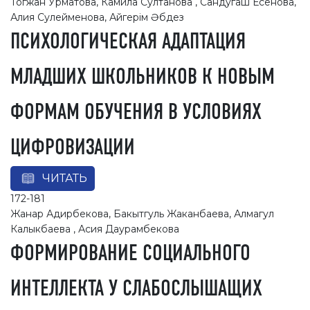
Тогжан Урматова, Камила Султанова , Сандугаш Есенова,
Алия Сулейменова, Айгерім Әбдез
ПСИХОЛОГИЧЕСКАЯ АДАПТАЦИЯ
МЛАДШИХ ШКОЛЬНИКОВ К НОВЫМ
ФОРМАМ ОБУЧЕНИЯ В УСЛОВИЯХ
ЦИФРОВИЗАЦИИ
ЧИТАТЬ
172-181
Жанар Адирбекова, Бакытгуль Жаканбаева, Алмагул
Калыкбаева , Асия Даурамбекова
ФОРМИРОВАНИЕ СОЦИАЛЬНОГО
ИНТЕЛЛЕКТА У СЛАБОСЛЫШАЩИХ