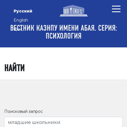
Перейти к основному контенту
Перейти к главному меню навигации
Перейти к нижнему колонтитулу сайта
Русский
English
ВЕСТНИК КАЗНПУ ИМЕНИ АБАЯ. СЕРИЯ:
Қазақ
ПСИХОЛОГИЯ
НАЙТИ
Поисковый запрос